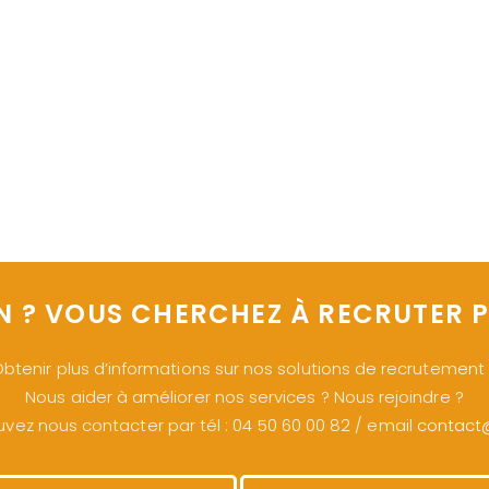
N ? VOUS CHERCHEZ À RECRUTER P
btenir plus d’informations sur nos solutions de recrutement
Nous aider à améliorer nos services ? Nous rejoindre ?
vez nous contacter par tél : 04 50 60 00 82 / email
contact@s