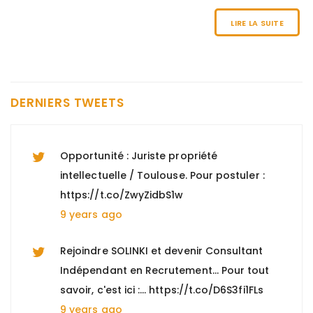
locative et copropriété (H/F)" à Paris 8, +
d'informations : https://t.co/n0Y4DiTiSK
LIRE LA SUITE
9 years ago
Nous recherchons un "Directeur EHPAD
H/F" à Marseille, pour tout savoir :
DERNIERS TWEETS
https://t.co/hwD9vMgtbj
9 years ago
Opportunité : Juriste propriété
intellectuelle / Toulouse. Pour postuler :
https://t.co/ZwyZidbS1w
9 years ago
Rejoindre SOLINKI et devenir Consultant
Indépendant en Recrutement... Pour tout
savoir, c'est ici :… https://t.co/D6S3fi1FLs
9 years ago