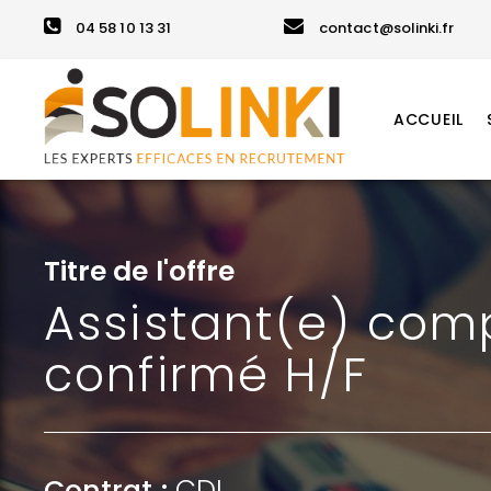
04 58 10 13 31
contact@solinki.fr
ACCUEIL
Titre de l'offre
Assistant(e) com
confirmé H/F
Contrat :
CDI