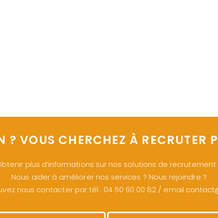
N ? VOUS CHERCHEZ À RECRUTER P
btenir plus d’informations sur nos solutions de recrutement
Nous aider à améliorer nos services ? Nous rejoindre ?
vez nous contacter par tél : 04 50 60 00 82 / email
contact@s