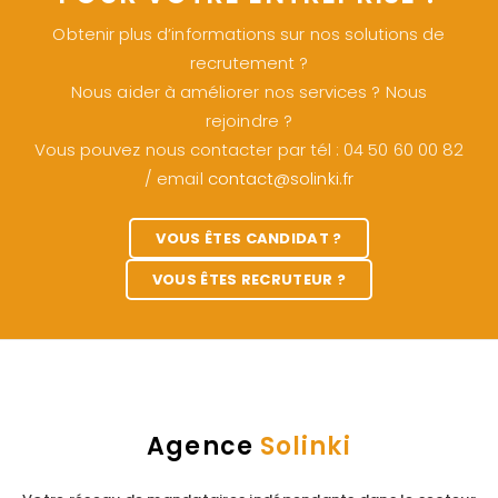
Obtenir plus d’informations sur nos solutions de
recrutement ?
Nous aider à améliorer nos services ? Nous
rejoindre ?
Vous pouvez nous contacter par tél : 04 50 60 00 82
/ email
contact@solinki.fr
VOUS ÊTES CANDIDAT ?
VOUS ÊTES RECRUTEUR ?
Agence
Solinki