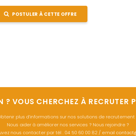
POSTULER À CETTE OFFRE
N ? VOUS CHERCHEZ À RECRUTER P
btenir plus d’informations sur nos solutions de recrutement
Nous aider à améliorer nos services ? Nous rejoindre ?
vez nous contacter par tél : 04 50 60 00 82 / email
contact@s