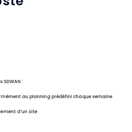
ste
ux SDWAN :
nformément au planning prédéfini chaque semaine
oiement d’un site