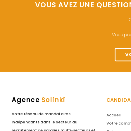
VOUS AVEZ UNE QUESTIO
O
Vous pou
V
Agence
Solinki
CANDIDA
Votre réseau de mandataires
Accueil
indépendants dans le secteur du
Votre comp
recrutement de salariés multi-secteurs et