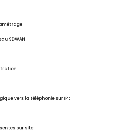
aramétrage
éseau SDWAN
stration
ique vers la téléphonie sur IP :
sentes sur site