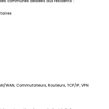
alles communes dédiées aux résidents :
taires
AN/WAN, Commutateurs, Routeurs, TCP/IP, VPN