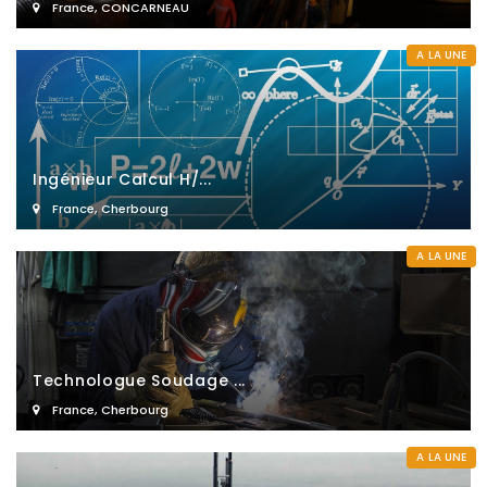
France
,
CONCARNEAU
A LA UNE
Ingénieur Calcul H/...
France
,
Cherbourg
A LA UNE
Technologue Soudage ...
France
,
Cherbourg
A LA UNE