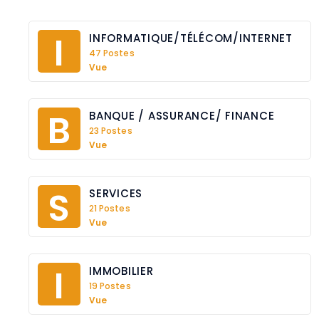
I
INFORMATIQUE/TÉLÉCOM/INTERNET
47 Postes
Vue
B
BANQUE / ASSURANCE/ FINANCE
23 Postes
Vue
S
SERVICES
21 Postes
Vue
I
IMMOBILIER
19 Postes
Vue