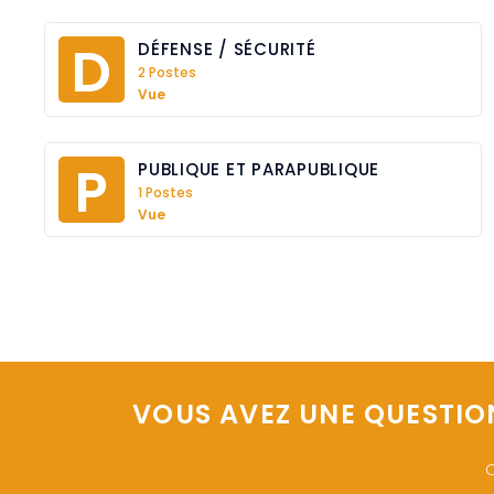
D
DÉFENSE / SÉCURITÉ
2 Postes
Vue
P
PUBLIQUE ET PARAPUBLIQUE
1 Postes
Vue
VOUS AVEZ UNE QUESTIO
O