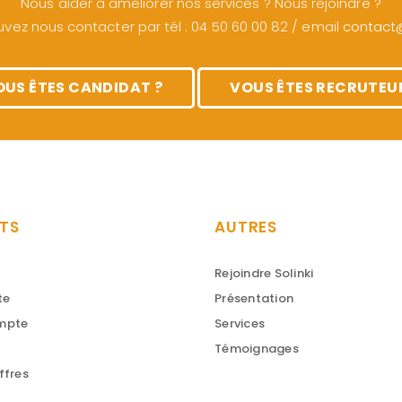
Nous aider à améliorer nos services ? Nous rejoindre ?
vez nous contacter par tél : 04 50 60 00 82 / email
contact@s
OUS ÊTES CANDIDAT ?
VOUS ÊTES RECRUTEUR
TS
AUTRES
Rejoindre Solinki
te
Présentation
ompte
Services
Témoignages
ffres