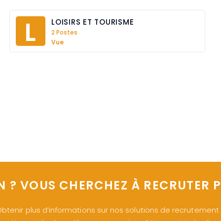
L
LOISIRS ET TOURISME
2 Postes
Vue
N ? VOUS CHERCHEZ À RECRUTER P
btenir plus d’informations sur nos solutions de recrutement