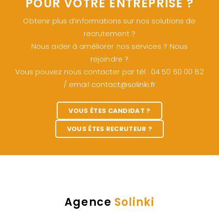
POUR VOTRE ENTREPRISE ?
Obtenir plus d’informations sur nos solutions de
recrutement ?
Nous aider à améliorer nos services ? Nous
rejoindre ?
Vous pouvez nous contacter par tél : 04 50 60 00 82
/ email
contact@solinki.fr
VOUS ÊTES CANDIDAT ?
VOUS ÊTES RECRUTEUR ?
Agence
Solinki