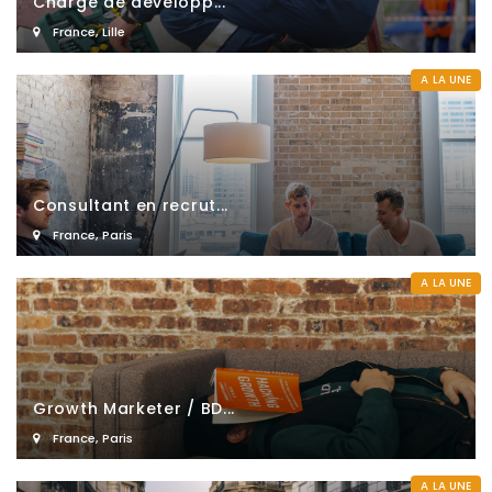
Chargé de développ...
France
,
Lille
A LA UNE
Consultant en recrut...
France
,
Paris
A LA UNE
Growth Marketer / BD...
France
,
Paris
A LA UNE