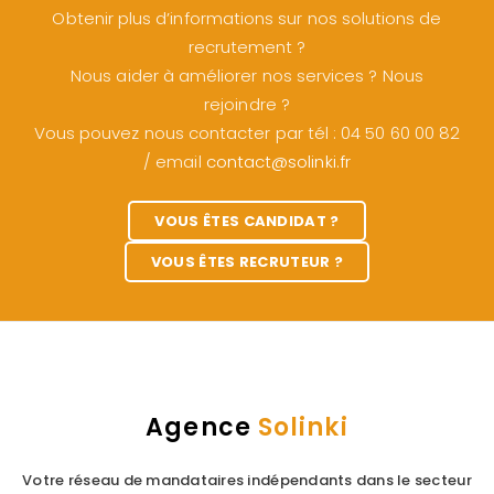
Obtenir plus d’informations sur nos solutions de
recrutement ?
Nous aider à améliorer nos services ? Nous
rejoindre ?
Vous pouvez nous contacter par tél : 04 50 60 00 82
/ email
contact@solinki.fr
VOUS ÊTES CANDIDAT ?
VOUS ÊTES RECRUTEUR ?
Agence
Solinki
Votre réseau de mandataires indépendants dans le secteur