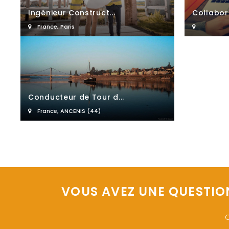
Ingénieur Construct...
Collabor
France
,
Paris
Conducteur de Tour d...
France
,
ANCENIS (44)
VOUS AVEZ UNE QUESTIO
O