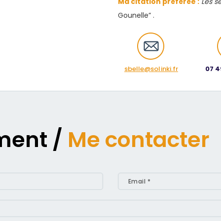
Ma citation préférée :
Les se
Gounelle” .
sbelle@solinki.fr
07 4
ment /
Me contacter