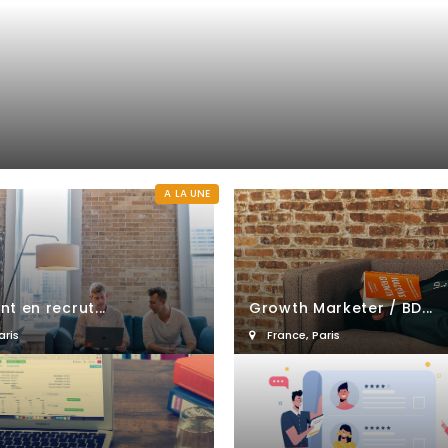
A LA UNE
t en recrut...
Growth Marketer / BD...
aris
France
,
Paris