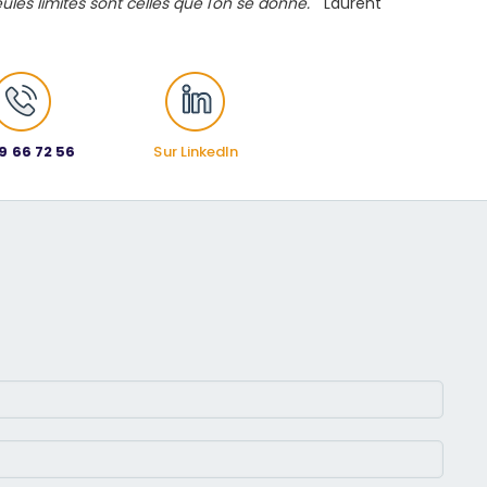
ules limites sont celles que l'on se donne.
" Laurent
9 66 72 56
Sur LinkedIn