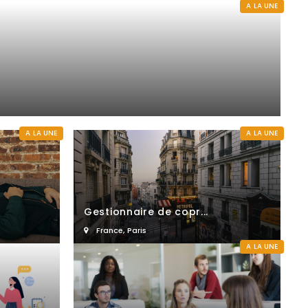
A LA UNE
A LA UNE
A LA UNE
Gestionnaire de copr...
France
,
Paris
A LA UNE