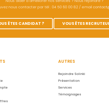
Nous aider à améliorer nos services ? Nous rejoindre ?
vez nous contacter par tél : 04 50 60 00 82 / email
contact@s
OUS ÊTES CANDIDAT ?
VOUS ÊTES RECRUTEUR
TS
AUTRES
Rejoindre Solinki
te
Présentation
ompte
Services
Témoignages
ffres