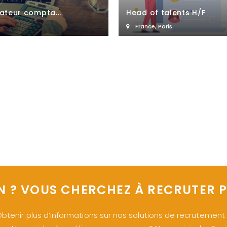
ateur compta...
Head of talents H/F
France
,
Paris
N ? VOUS CHERCHEZ À RECRUTER P
btenir plus d’informations sur nos solutions de recrutement