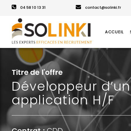
04 58 10 13 31
contact@solinki.fr
ACCUEIL
Titre de l'offre
Développeur d’u
application H/F
Contrat :
CDD