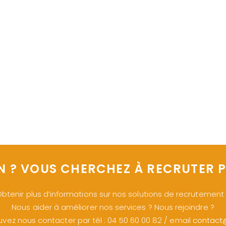
N ? VOUS CHERCHEZ À RECRUTER P
btenir plus d’informations sur nos solutions de recrutement
Nous aider à améliorer nos services ? Nous rejoindre ?
vez nous contacter par tél : 04 50 60 00 82 / email
contact@s