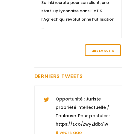
Solinki recrute pour son client, une
(H/F)" à Paris 8, +
start-up lyonnaise dans l’IoT &
d'informations :
l’AgTech qui révolutionne l’utilisation
https://t.co/n0Y4DiTiSK
...
9 years ago
Nous recherchons un
LIRE LA SUITE
"Directeur EHPAD H/F" à
Marseille, pour tout
savoir :
DERNIERS TWEETS
https://t.co/hwD9vMgtbj
9 years ago
Opportunité : Juriste
propriété intellectuelle /
Toulouse. Pour postuler :
https://t.co/ZwyZidbS1w
9 years ago