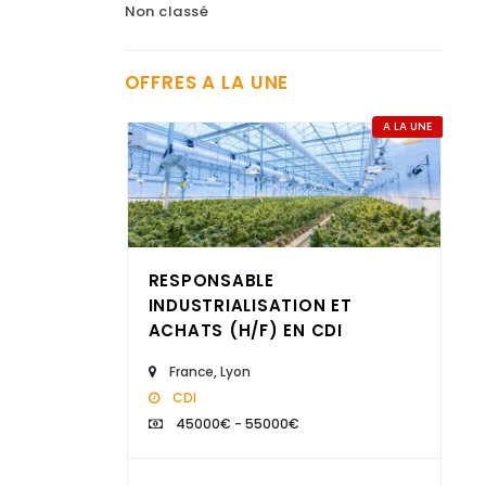
Non classé
OFFRES A LA UNE
A LA UNE
RESPONSABLE
INDUSTRIALISATION ET
ACHATS (H/F) EN CDI
France
,
Lyon
CDI
Nous recherchons un
45000€ - 55000€
"Comptable gestion
locative et copropriété