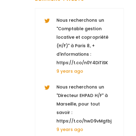
(H/F)" à Paris 8, +
d'informations :
https://t.co/n0Y4DiTiSK
9 years ago
Nous recherchons un
"Directeur EHPAD H/F" à
Marseille, pour tout
savoir :
https://t.co/hwD9vMgtbj
9 years ago
Opportunité : Juriste
propriété intellectuelle /
Toulouse. Pour postuler :
https://t.co/ZwyZidbS1w
9 years ago