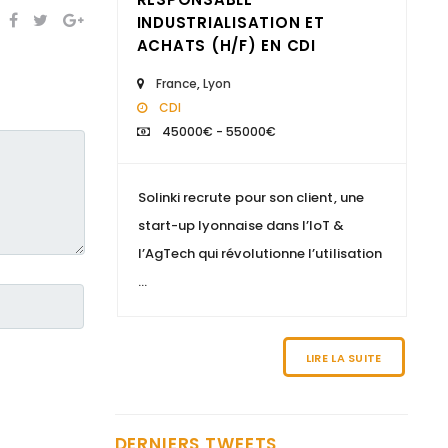
Indépendant en
INDUSTRIALISATION ET
ACHATS (H/F) EN CDI
Recrutement... Pour tout
savoir, c'est ici :…
France
,
Lyon
https://t.co/D6S3fi1FLs
CDI
9 years ago
45000€ - 55000€
Les prochaines réunions
Solinki recrute pour son client, une
d'informations sur Solinki
start-up lyonnaise dans l’IoT &
et le métier de consultant
l’AgTech qui révolutionne l’utilisation
indépendant en
...
recrutement :…
https://t.co/penKU07MlL
9 years ago
LIRE LA SUITE
Nous recherchons un
"Comptable gestion
locative et copropriété
DERNIERS TWEETS