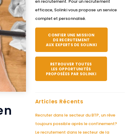
en recrutement. Pour un recrutement
efficace, Solinki vous propose un service
complet et personnalisé.
CONFIER UNE MISSION
DE RECRUTEMENT
AUX EXPERTS DE SOLINKI
RETROUVER TOUTES
LES OPPORTUNITÉS
PROPOSÉES PAR SOLINKI
Articles Récents
en
Recruter dans le secteur du BTP, un rêve
toujours possible après le confinement?
Le recrutement dans le secteur de la