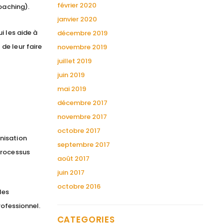
février 2020
oaching).
janvier 2020
i les aide à
décembre 2019
de leur faire
novembre 2019
juillet 2019
juin 2019
mai 2019
décembre 2017
novembre 2017
octobre 2017
nisation
septembre 2017
processus
Nous recherchons un
août 2017
"Comptable gestion
juin 2017
locative et copropriété
octobre 2016
les
(H/F)" à Paris 8, +
ofessionnel.
d'informations :
CATEGORIES
https://t.co/n0Y4DiTiSK