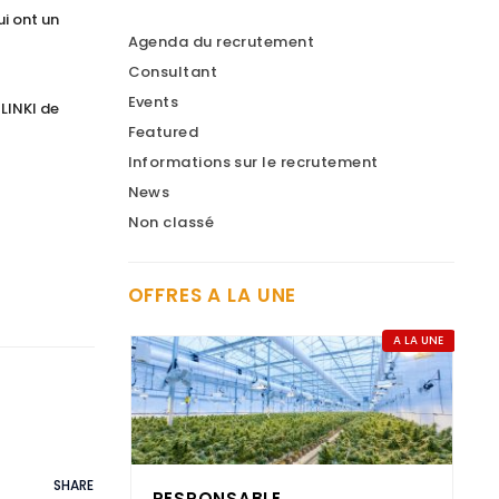
ui ont un
9 years ago
Agenda du recrutement
Consultant
Nous recherchons un
Events
LINKI de
"Directeur EHPAD H/F" à
Featured
Marseille, pour tout
Informations sur le recrutement
savoir :
News
https://t.co/hwD9vMgtbj
Non classé
9 years ago
Opportunité : Juriste
OFFRES A LA UNE
propriété intellectuelle /
Toulouse. Pour postuler :
A LA UNE
https://t.co/ZwyZidbS1w
9 years ago
Rejoindre SOLINKI et
SHARE
devenir Consultant
RESPONSABLE