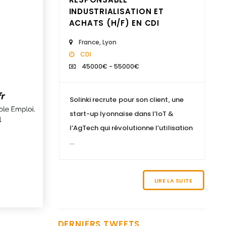
INDUSTRIALISATION ET
ACHATS (H/F) EN CDI
France
,
Lyon
CDI
Nous recherchons un
45000€ - 55000€
"Comptable gestion
locative et copropriété
Solinki recrute pour son client, une
(H/F)" à Paris 8, +
start-up lyonnaise dans l’IoT &
d'informations :
l’AgTech qui révolutionne l’utilisation
https://t.co/n0Y4DiTiSK
...
9 years ago
Nous recherchons un
LIRE LA SUITE
"Directeur EHPAD H/F" à
Marseille, pour tout
savoir :
DERNIERS TWEETS