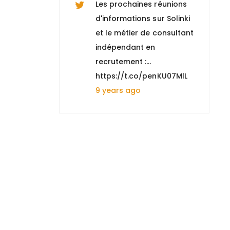
Les prochaines réunions
d'informations sur Solinki
et le métier de consultant
indépendant en
recrutement :…
https://t.co/penKU07MlL
9 years ago
Nous recherchons un
"Comptable gestion
locative et copropriété
(H/F)" à Paris 8, +
d'informations :
https://t.co/n0Y4DiTiSK
9 years ago
Nous recherchons un