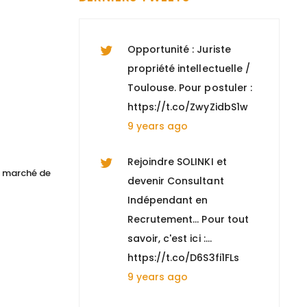
https://t.co/hwD9vMgtbj
9 years ago
Opportunité : Juriste
propriété intellectuelle /
Toulouse. Pour postuler :
https://t.co/ZwyZidbS1w
9 years ago
Rejoindre SOLINKI et
le marché de
devenir Consultant
Indépendant en
Recrutement... Pour tout
savoir, c'est ici :…
https://t.co/D6S3fi1FLs
9 years ago