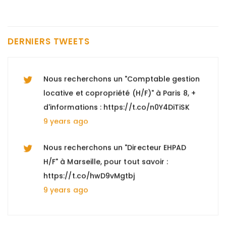
sur Solinki et le métier de consultant
indépendant en recrutement :…
https://t.co/penKU07MlL
DERNIERS TWEETS
9 years ago
Nous recherchons un "Comptable gestion
locative et copropriété (H/F)" à Paris 8, +
d'informations : https://t.co/n0Y4DiTiSK
9 years ago
Nous recherchons un "Directeur EHPAD
H/F" à Marseille, pour tout savoir :
https://t.co/hwD9vMgtbj
9 years ago
Opportunité : Juriste propriété
intellectuelle / Toulouse. Pour postuler :
https://t.co/ZwyZidbS1w