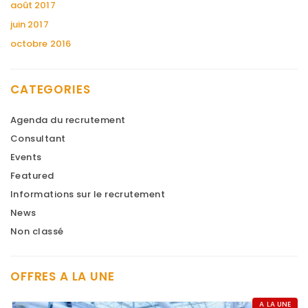
août 2017
juin 2017
octobre 2016
CATEGORIES
Agenda du recrutement
Consultant
Events
Featured
Informations sur le recrutement
News
Non classé
Nous recherchons un "Comptable gestion
locative et copropriété (H/F)" à Paris 8, +
OFFRES A LA UNE
d'informations : https://t.co/n0Y4DiTiSK
9 years ago
A LA UNE