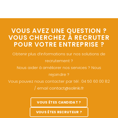
9 years ago
Rejoindre SOLINKI et devenir Consultant
Indépendant en Recrutement... Pour tout
savoir, c'est ici :… https://t.co/D6S3fi1FLs
9 years ago
Les prochaines réunions d'informations
sur Solinki et le métier de consultant
indépendant en recrutement :…
VOUS AVEZ UNE QUESTION ?
https://t.co/penKU07MlL
VOUS CHERCHEZ À RECRUTER
9 years ago
POUR VOTRE ENTREPRISE ?
Obtenir plus d’informations sur nos solutions de
recrutement ?
Nous aider à améliorer nos services ? Nous
rejoindre ?