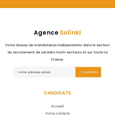
Vous pouvez nous contacter par tél : 04 50 60 00 82
/ email
contact@solinki.fr
VOUS ÊTES CANDIDAT ?
VOUS ÊTES RECRUTEUR ?
Agence
Solinki
Votre réseau de mandataires indépendants dans le secteur
du recrutement de salariés multi-secteurs et sur toute la
France.