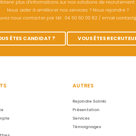
btenir plus d’informations sur nos solutions de recrutement
Nous aider à améliorer nos services ? Nous rejoindre ?
vez nous contacter par tél : 04 50 60 00 82 / email
contact@s
OUS ÊTES CANDIDAT ?
VOUS ÊTES RECRUTEUR
TS
AUTRES
Rejoindre Solinki
te
Présentation
ompte
Services
Témoignages
ffres