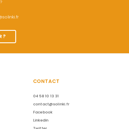
 ?
olinki.fr
 ?
CONTACT
04 58 10 13 31
contact@solinki.fr
Facebook
Linkedin
Twitter