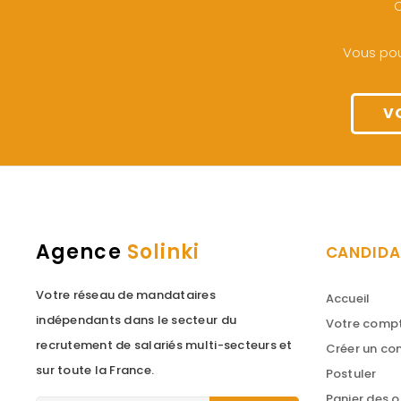
O
Vous pou
V
Agence
Solinki
CANDIDA
Votre réseau de mandataires
Accueil
indépendants dans le secteur du
Votre comp
recrutement de salariés multi-secteurs et
Créer un c
sur toute la France.
Postuler
Panier des o