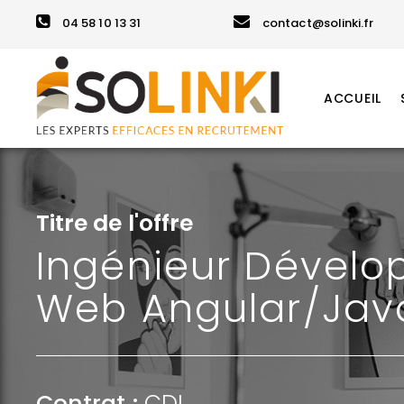
04 58 10 13 31
contact@solinki.fr
ACCUEIL
Titre de l'offre
Ingénieur Dével
Web Angular/Java
Contrat :
CDI