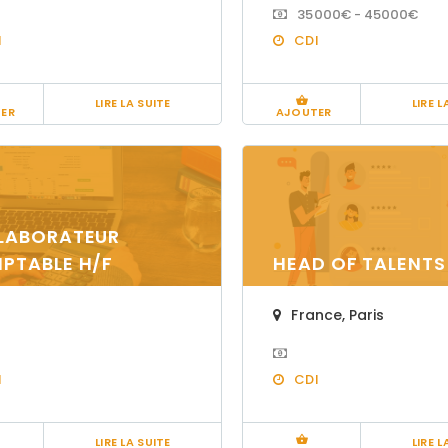
35000€ - 45000€
I
CDI
LIRE LA SUITE
LIRE L
ER
AJOUTER
LABORATEUR
PTABLE H/F
HEAD OF TALENTS
France
,
Paris
A LA UNE
A LA UN
I
CDI
LIRE LA SUITE
LIRE L