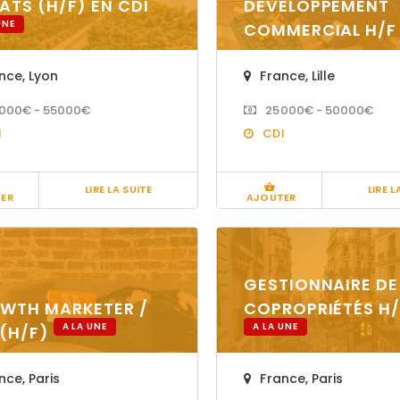
ATS (H/F) EN CDI
DÉVELOPPEMENT
UNE
COMMERCIAL H/F
nce
,
Lyon
France
,
Lille
000€ - 55000€
25000€ - 50000€
I
CDI
LIRE LA SUITE
LIRE L
ER
AJOUTER
GESTIONNAIRE DE
WTH MARKETER /
COPROPRIÉTÉS H/
A LA UNE
A LA UNE
 (H/F)
nce
,
Paris
France
,
Paris