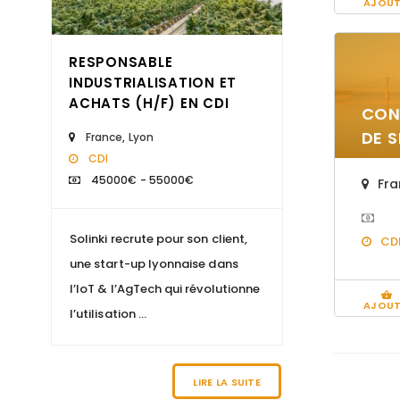
AJOUT
RESPONSABLE
CONSULT
INDUSTRIALISATION ET
RECRUTE
ACHATS (H/F) EN CDI
HUNTER (
CON
DE 
France
,
Lyon
France
,
P
CDI
CDI
45000€ - 55000€
Fra
Solinki recrute pour son client,
Ton Job ! V
CD
une start-up lyonnaise dans
ambassadeur
l’IoT & l’AgTech qui révolutionne
la croissan
AJOUT
l’utilisation ...
principales 
LIRE LA SUITE