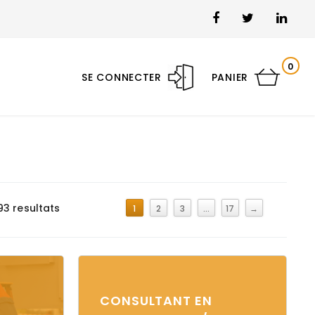
0
SE CONNECTER
PANIER
93 resultats
1
2
3
…
17
→
CONSULTANT EN