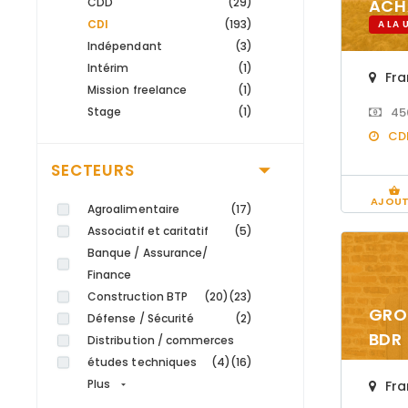
CDD
(29)
ACH
CDI
(193)
A LA 
Indépendant
(3)
Intérim
(1)
Fra
Mission freelance
(1)
Stage
(1)
45
CD
SECTEURS
AJOUT
Agroalimentaire
(17)
Associatif et caritatif
(5)
Banque / Assurance/
Finance
Construction BTP
(20)
(23)
GRO
Défense / Sécurité
(2)
BDR
Distribution / commerces
études techniques
(4)
(16)
Plus
Fra