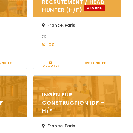
RECRUTEMENT / HEAD
A LA UNE
HUNTER (H/F)
France
,
Paris
CDI
A SUITE
LIRE LA SUITE
AJOUTER
INGÉNIEUR
F
CONSTRUCTION IDF –
H/F
France
,
Paris