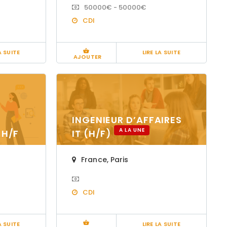
50000€ - 50000€
CDI
A SUITE
LIRE LA SUITE
AJOUTER
INGENIEUR D’AFFAIRES
A LA UNE
 H/F
IT (H/F)
France
,
Paris
E
A LA UNE
CDI
A SUITE
LIRE LA SUITE