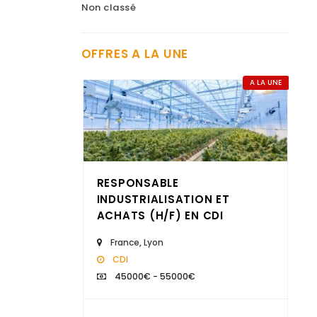
Non classé
OFFRES A LA UNE
A LA UNE
RESPONSABLE
INDUSTRIALISATION ET
ACHATS (H/F) EN CDI
France
,
Lyon
CDI
Nous recherchons un
45000€ - 55000€
"Comptable gestion
locative et copropriété