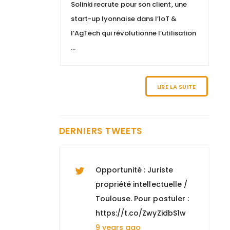
Solinki recrute pour son client, une
(H/F)" à Paris 8, +
start-up lyonnaise dans l’IoT &
d'informations :
l’AgTech qui révolutionne l’utilisation
https://t.co/n0Y4DiTiSK
...
9 years ago
Nous recherchons un
LIRE LA SUITE
"Directeur EHPAD H/F" à
Marseille, pour tout
savoir :
DERNIERS TWEETS
https://t.co/hwD9vMgtbj
9 years ago
Opportunité : Juriste
propriété intellectuelle /
Toulouse. Pour postuler :
https://t.co/ZwyZidbS1w
9 years ago