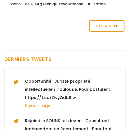
dans l’IoT & l’AgTech qui révolutionne l’utilisation ...
Nous recherchons un "Comptable gestion
locative et copropriété (H/F)" à Paris 8, +
d'informations : https://t.co/n0Y4DiTiSK
LIRE LA SUITE
9 years ago
Nous recherchons un "Directeur EHPAD
H/F" à Marseille, pour tout savoir :
DERNIERS TWEETS
https://t.co/hwD9vMgtbj
9 years ago
Opportunité : Juriste propriété
intellectuelle / Toulouse. Pour postuler :
https://t.co/ZwyZidbS1w
9 years ago
Rejoindre SOLINKI et devenir Consultant
Indépendant en Recrutement... Pour tout