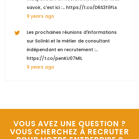
savoir, c'est ici :… https://t.co/D6S3fi1FLs
9 years ago
Les prochaines réunions d'informations
sur Solinki et le métier de consultant
indépendant en recrutement :…
https://t.co/penKU07MlL
9 years ago
Nous recherchons un "Comptable gestion
locative et copropriété (H/F)" à Paris 8, +
d'informations : https://t.co/n0Y4DiTiSK
9 years ago
Nous recherchons un "Directeur EHPAD
VOUS AVEZ UNE QUESTION ?
H/F" à Marseille, pour tout savoir :
VOUS CHERCHEZ À RECRUTER
https://t.co/hwD9vMgtbj