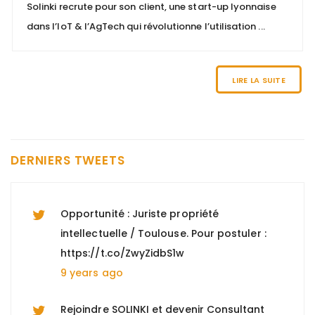
Solinki recrute pour son client, une start-up lyonnaise
dans l’IoT & l’AgTech qui révolutionne l’utilisation ...
Nous recherchons un "Comptable gestion
locative et copropriété (H/F)" à Paris 8, +
d'informations : https://t.co/n0Y4DiTiSK
LIRE LA SUITE
9 years ago
Nous recherchons un "Directeur EHPAD
H/F" à Marseille, pour tout savoir :
DERNIERS TWEETS
https://t.co/hwD9vMgtbj
9 years ago
Opportunité : Juriste propriété
intellectuelle / Toulouse. Pour postuler :
https://t.co/ZwyZidbS1w
9 years ago
Rejoindre SOLINKI et devenir Consultant