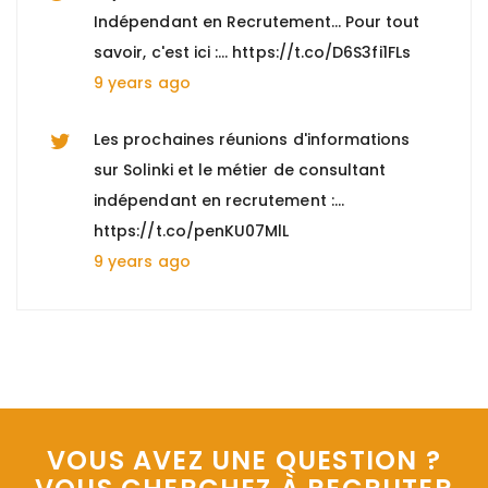
Indépendant en Recrutement... Pour tout
savoir, c'est ici :… https://t.co/D6S3fi1FLs
9 years ago
Les prochaines réunions d'informations
sur Solinki et le métier de consultant
indépendant en recrutement :…
https://t.co/penKU07MlL
9 years ago
Nous recherchons un "Comptable gestion
locative et copropriété (H/F)" à Paris 8, +
d'informations : https://t.co/n0Y4DiTiSK
9 years ago
Nous recherchons un "Directeur EHPAD
VOUS AVEZ UNE QUESTION ?
H/F" à Marseille, pour tout savoir :