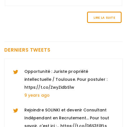
Nous recherchons un "Comptable gestion
locative et copropriété (H/F)" à Paris 8, +
d'informations : https://t.co/n0Y4DiTiSK
LIRE LA SUITE
9 years ago
Nous recherchons un "Directeur EHPAD
H/F" à Marseille, pour tout savoir :
DERNIERS TWEETS
https://t.co/hwD9vMgtbj
9 years ago
Opportunité : Juriste propriété
intellectuelle / Toulouse. Pour postuler :
https://t.co/ZwyZidbS1w
9 years ago
Rejoindre SOLINKI et devenir Consultant
Indépendant en Recrutement... Pour tout
savoir, c'est ici :… https://t.co/D6S3fi1FLs