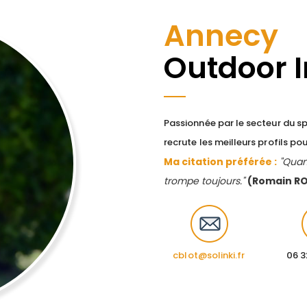
Annecy
Outdoor 
Passionnée par le secteur du spo
recrute les meilleurs profils pou
Ma citation préférée :
"Quan
trompe toujours."
(Romain R
cblot@solinki.fr
06 3