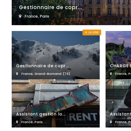
Gestionnaire de copr...
France
,
Paris
A LA UNE
Gestionnaire de copr...
CHARGE D
France
,
Grand-Bornand (74)
France
,
P
Assistant gestion lo...
Assistant
France
,
Paris
France
,
P