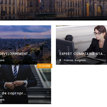
EVELOPPEMENT...
EXPERT COMPTABLE STA...
aris
France
,
Avignon
A LA UNE
 de copropr...
aris