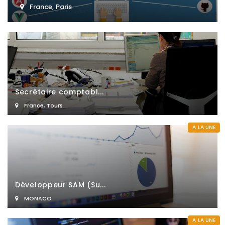
France
,
Paris
Secrétaire comptabl...
France
,
Tours
A LA UNE
Développeur SAM (Su...
MONACO
A LA UNE