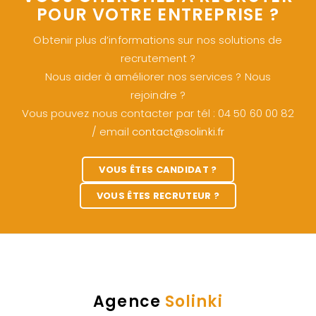
POUR VOTRE ENTREPRISE ?
Obtenir plus d’informations sur nos solutions de
recrutement ?
Nous aider à améliorer nos services ? Nous
rejoindre ?
Vous pouvez nous contacter par tél : 04 50 60 00 82
/ email
contact@solinki.fr
VOUS ÊTES CANDIDAT ?
VOUS ÊTES RECRUTEUR ?
Agence
Solinki