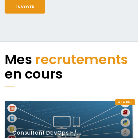
Mes
recrutements
en cours
A LA UNE
Consultant DevOps H/...