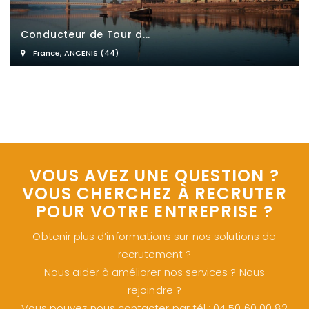
Conducteur de Tour d...
France
,
ANCENIS (44)
VOUS AVEZ UNE QUESTION ?
VOUS CHERCHEZ À RECRUTER
POUR VOTRE ENTREPRISE ?
Obtenir plus d’informations sur nos solutions de
recrutement ?
Nous aider à améliorer nos services ? Nous
rejoindre ?
Vous pouvez nous contacter par tél : 04 50 60 00 82